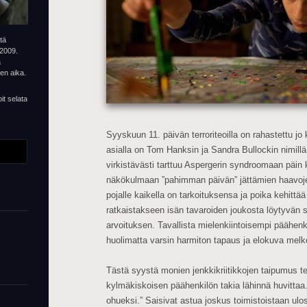
tä
 2009.
ä
jen aika.
it selata
Syyskuun 11. päivän terroriteoilla on rahastettu j
asialla on Tom Hanksin ja Sandra Bullockin nimillä
virkistävästi tarttuu Aspergerin syndroomaan päin 
näkökulmaan ”pahimman päivän” jättämien haavoj
pojalle kaikella on tarkoituksensa ja poika kehitt
ratkaistakseen isän tavaroiden joukosta löytyvän
arvoituksen. Tavallista mielenkiintoisempi päähen
huolimatta varsin harmiton tapaus ja elokuva melko
Tästä syystä monien jenkkikriitikkojen taipumus tei
kylmäkiskoisen päähenkilön takia lähinnä huvittaa
ohueksi.” Saisivat astua joskus toimistoistaan ulos 