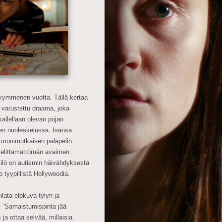
o kymmenen vuotta. Tällä kertaa
 varustettu draama, joka
kallellaan olevan pojan
en nuoleskelussa. Isänsä
ää monimutkaisen palapelin
 selittämättömän avaimen
kilö on autismin häivähdyksestä
 tyypillistä Hollywoodia.
lata elokuva tylyn ja
. ”Samaistumispinta jää
ja ottaa selvää, millaisia