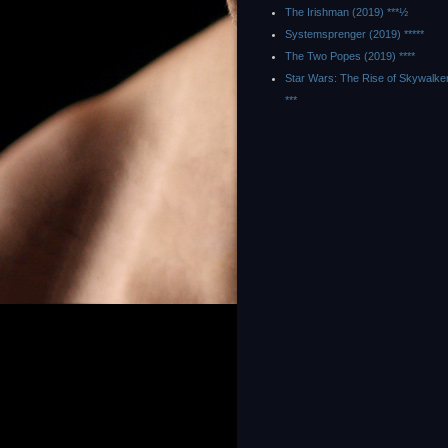
The Irishman (2019) ***½
Systemsprenger (2019) *****
The Two Popes (2019) ****
Star Wars: The Rise of Skywalke
***