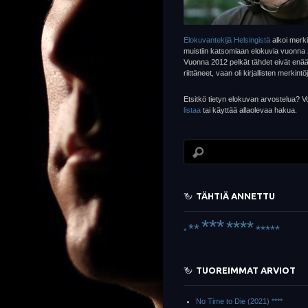
Elokuvantekijä Helsingistä
alkoi merki
muistiin katsomiaan elokuvia vuonna
Vuonna 2012 pelkät tähdet eivät enä
riittäneet, vaan oli kirjallisten merkintö
Etsitkö tietyn elokuvan arvostelua? Vo
listaa
tai käyttää allaolevaa hakua.
TÄHTIÄ ANNETTU
***
****
**
*****
*
TUOREIMMAT ARVIOT
No Time to Die (2021) ****