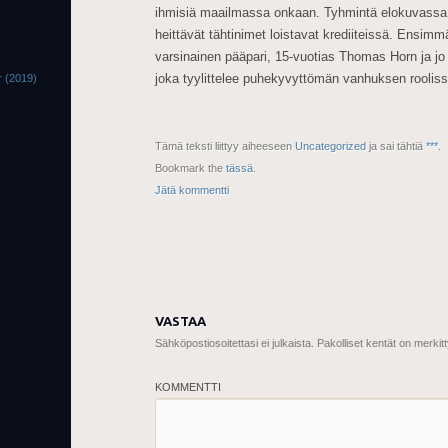
ihmisiä maailmassa onkaan. Tyhmintä elokuvassa o
heittävät tähtinimet loistavat krediiteissä. Ensimm
varsinainen pääpari, 15-vuotias Thomas Horn ja j
joka tyylittelee puhekyvyttömän vanhuksen rooliss
r (2019)
Tämä teksti liittyy aiheeseen
Uncategorized
ja sai tähtiä
***
.
Bookmark the
tässä
.
Jätä kommentti
VASTAA
Sähköpostiosoitettasi ei julkaista.
Pakolliset kentät on merkit
KOMMENTTI