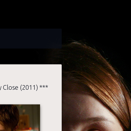
 Close (2011) ***