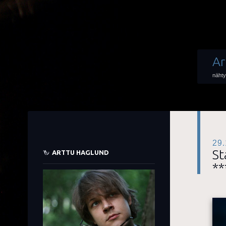
Ar
nähty
29.
St
ARTTU HAGLUND
**