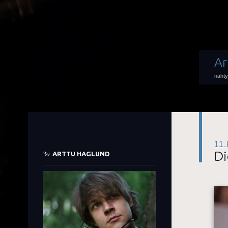
Ar
nähty
11.
Di
ARTTU HAGLUND