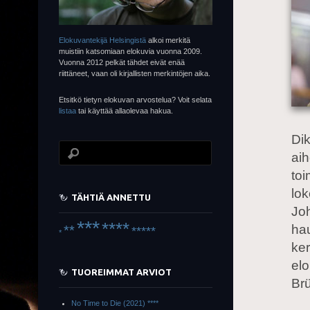
Elokuvantekijä Helsingistä
alkoi merkitä
muistiin katsomiaan elokuvia vuonna 2009.
Vuonna 2012 pelkät tähdet eivät enää
riittäneet, vaan oli kirjallisten merkintöjen aika.
Etsitkö tietyn elokuvan arvostelua? Voit selata
listaa
tai käyttää allaolevaa hakua.
Dik
ai
to
lo
TÄHTIÄ ANNETTU
Joh
***
****
ha
**
*****
*
ker
elo
TUOREIMMAT ARVIOT
Brü
No Time to Die (2021) ****