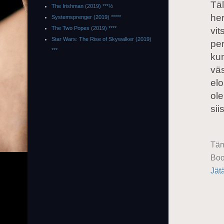
Tä
The Irishman (2019) ***½
her
Systemsprenger (2019) *****
The Two Popes (2019) ****
vit
Star Wars: The Rise of Skywalker (2019)
per
***
ku
väs
elo
ole
sii
Täm
Boo
Jät