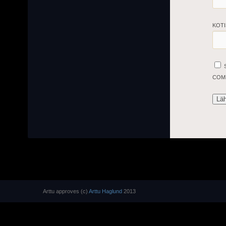
KOTI
COM
Arttu approves (c)
Arttu Haglund
2013