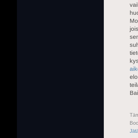
va
huo
Mor
joi
sen
suh
tie
ky
aik
elo
tei
Ba
Täm
Boo
Jät