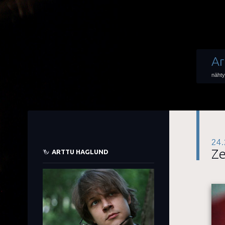
Ar
nähty
24.
Ze
ARTTU HAGLUND