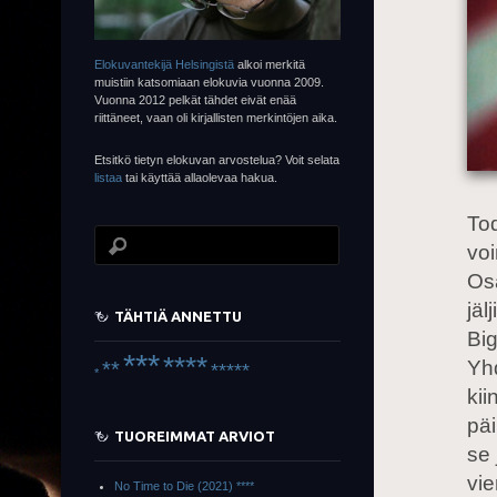
Elokuvantekijä Helsingistä
alkoi merkitä
muistiin katsomiaan elokuvia vuonna 2009.
Vuonna 2012 pelkät tähdet eivät enää
riittäneet, vaan oli kirjallisten merkintöjen aika.
Etsitkö tietyn elokuvan arvostelua? Voit selata
listaa
tai käyttää allaolevaa hakua.
Tod
voi
Os
jäl
TÄHTIÄ ANNETTU
Big
***
****
Yh
**
*****
*
kii
päi
TUOREIMMAT ARVIOT
se 
vie
No Time to Die (2021) ****