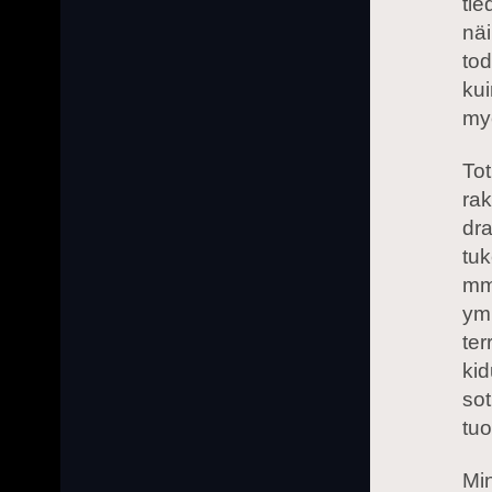
tie
näi
to
kui
my
Tot
rak
dra
tuk
mm
ymm
te
kid
sot
tuo
Min