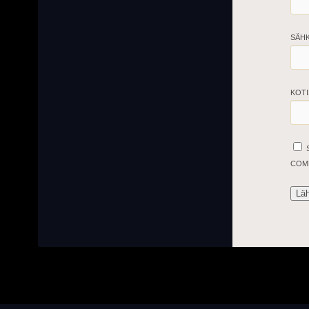
SÄH
KOTI
COM