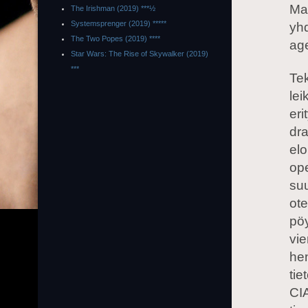
Ma
The Irishman (2019) ***½
Systemsprenger (2019) *****
yhd
The Two Popes (2019) ****
age
Star Wars: The Rise of Skywalker (2019)
***
Tek
lei
eri
dra
el
ope
suu
ot
pö
vie
hen
tie
CIA