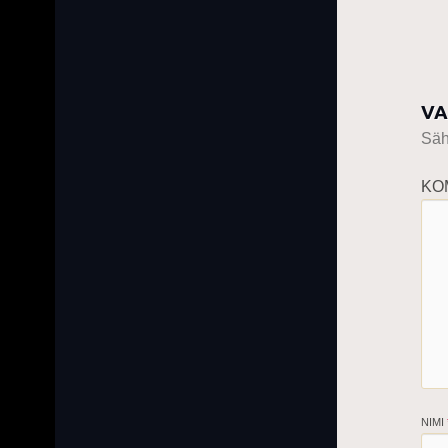
VA
Sähk
KO
NIMI