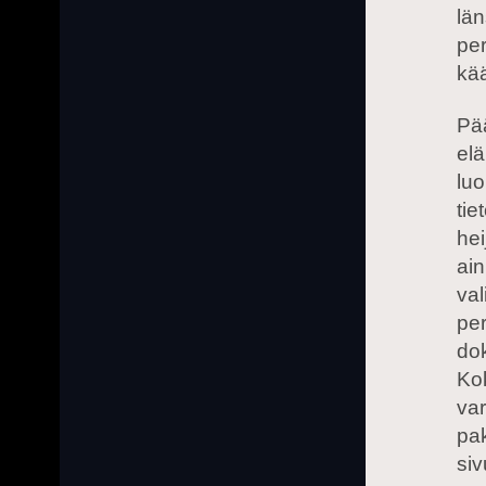
län
pe
kä
Pää
elä
luo
tie
hei
ain
val
per
dok
Kok
var
pa
siv