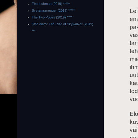
The Irishman (2019) ***½
Lei
Systemsprenger (2019) *****
The Two Popes (2019) ****
ens
Star Wars: The Rise of Skywalker (2019)
pak
***
va
tar
teh
mie
ihm
uut
kau
tod
vuo
El
kuv
vai
ani