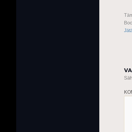
Täm
Boo
Jät
VA
Sähk
KO