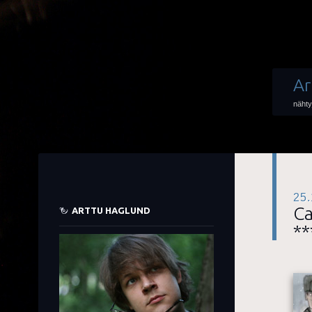
Ar
nähty
25.
Ca
ARTTU HAGLUND
*