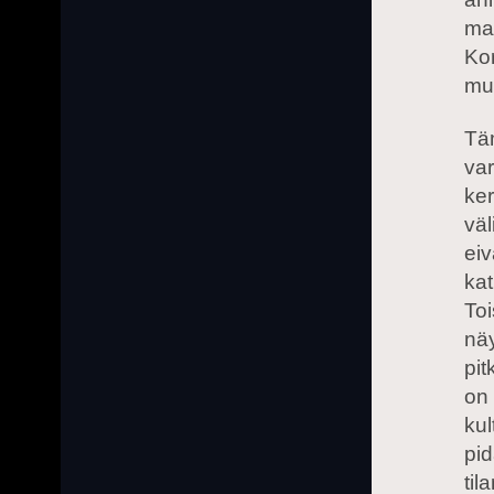
ma
Kor
muo
Täm
var
ker
väl
eiv
kat
To
näy
pit
on 
kul
pid
til