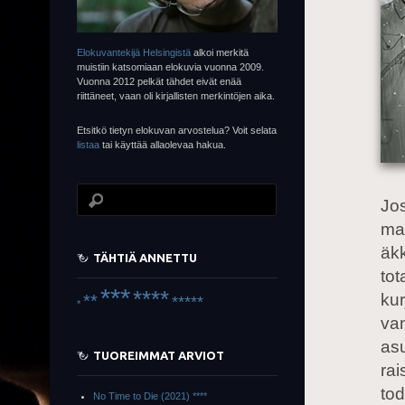
Elokuvantekijä Helsingistä
alkoi merkitä
muistiin katsomiaan elokuvia vuonna 2009.
Vuonna 2012 pelkät tähdet eivät enää
riittäneet, vaan oli kirjallisten merkintöjen aika.
Etsitkö tietyn elokuvan arvostelua? Voit selata
listaa
tai käyttää allaolevaa hakua.
Jos
ma
äkk
TÄHTIÄ ANNETTU
tot
***
****
kur
**
*****
*
van
asu
TUOREIMMAT ARVIOT
rai
tod
No Time to Die (2021) ****