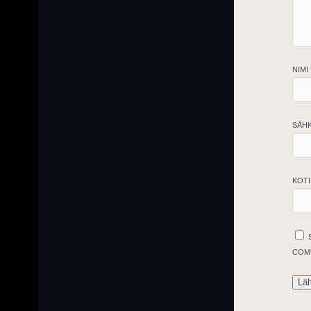
NIMI
SÄH
KOTI
COM