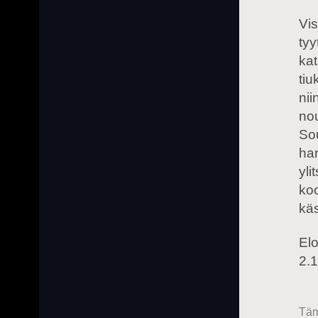
Vis
tyy
kat
ti
nii
nou
Sou
har
yli
ko
käs
Elo
2.1
Täm