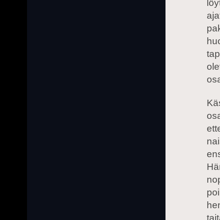
löy
aja
pak
hu
tap
ole
os
Käs
osa
ett
nai
ens
Hän
nop
poi
hen
tai