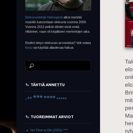
Elokuvantekijä Helsingistä
alkoi merkitä
muistiin katsomiaan elokuvia vuonna 2009.
Vuonna 2012 pelkät tähdet eivät enää
riittäneet, vaan oli kirjallisten merkintöjen aika.
Etsitkö tietyn elokuvan arvostelua? Voit selata
listaa
tai käyttää allaolevaa hakua.
Tak
elo
onk
elo
TÄHTIÄ ANNETTU
Bri
***
****
**
*****
mit
*
pe
Max
TUOREIMMAT ARVIOT
he
ryh
No Time to Die (2021) ****