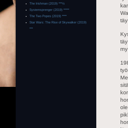
The Irishman (2019) ***½
ka
Systemsprenger (2019) *****
War
The Two Popes (2019) ****
täy
Star Wars: The Rise of Skywalker (2019)
***
Kys
täy
my
198
työ
Mea
sit
kom
ho
ole
pik
ho