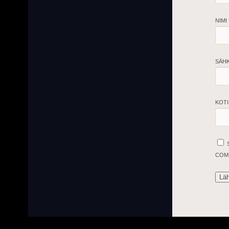
NIMI
SÄH
KOTI
COM