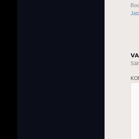
Boo
Jät
VA
Sähk
KO