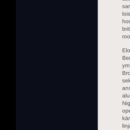
sar
loi
ho
bri
roo
El
Ber
ymp
Bro
se
an
alu
Ni
ope
kä
lin