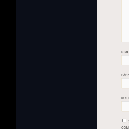
NIMI
SÄH
KOTI
COM