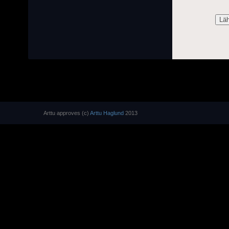
Arttu approves (c)
Arttu Haglund
2013