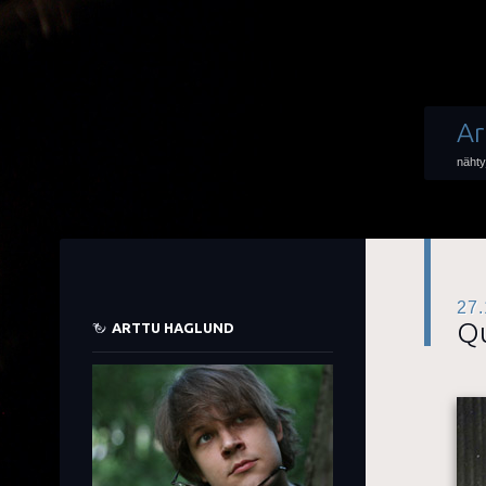
Ar
nähty
27.
Qu
ARTTU HAGLUND