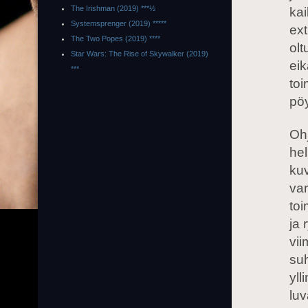
The Irishman (2019) ***½
kai
Systemsprenger (2019) *****
ext
The Two Popes (2019) ****
olt
Star Wars: The Rise of Skywalker (2019)
eik
***
toi
pöy
Ohj
hel
kuv
var
toi
ja 
vii
suh
yll
luv