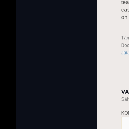
te
cas
on 
Täm
Boo
Jät
VA
Sähk
KO