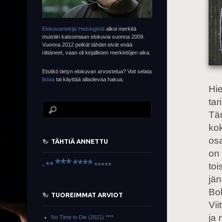
Elokuvantekijä Helsingistä
alkoi merkitä
muistiin katsomiaan elokuvia vuonna 2009.
Vuonna 2012 pelkät tähdet eivät enää
riittäneet, vaan oli kirjallisten merkintöjen aika.
Etsitkö tietyn elokuvan arvostelua? Voit selata
listaa
tai käyttää allaolevaa hakua.
Hie
tar
Täm
kok
osa
TÄHTIÄ ANNETTU
on 
***
****
**
*****
toi
*
jän
Bol
TUOREIMMAT ARVIOT
Vii
ja 
No Time to Die (2021) ****