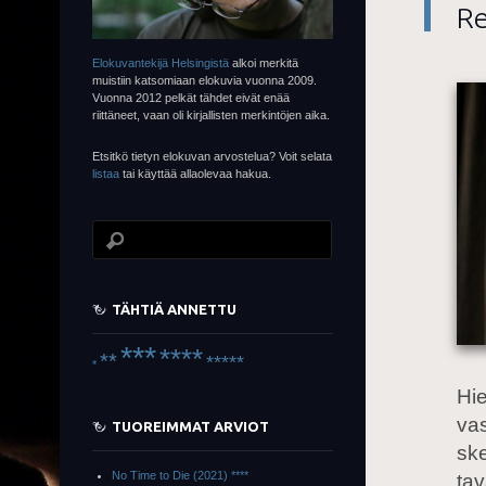
Re
Elokuvantekijä Helsingistä
alkoi merkitä
muistiin katsomiaan elokuvia vuonna 2009.
Vuonna 2012 pelkät tähdet eivät enää
riittäneet, vaan oli kirjallisten merkintöjen aika.
Etsitkö tietyn elokuvan arvostelua? Voit selata
listaa
tai käyttää allaolevaa hakua.
TÄHTIÄ ANNETTU
***
****
**
*****
*
Hie
vas
TUOREIMMAT ARVIOT
sk
No Time to Die (2021) ****
tav