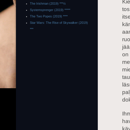
Kie
The Irishman (2019) ***½
tos
Systemsprenger (2019) *****
it
The Two Popes (2019) ****
Star Wars: The Rise of Skywalker (2019)
käm
***
aam
ru
jää
on 
mel
mie
tau
läs
pa
dok
Ihm
hav
käy