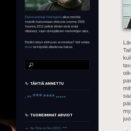
Elokuvantekijä Helsingistä
alkoi merkitä
muistiin katsomiaan elokuvia vuonna 2009.
Vuonna 2012 pelkät tähdet eivät enää
riittäneet, vaan oli kirjallisten merkintöjen aika.
Län
Etsitkö tietyn elokuvan arvostelua? Voit selata
listaa
tai käyttää allaolevaa hakua.
Tal
kul
tav
oik
par
TÄHTIÄ ANNETTU
mi
***
****
saa
**
*****
*
päi
myö
TUOREIMMAT ARVIOT
juo
No Time to Die (2021) ****