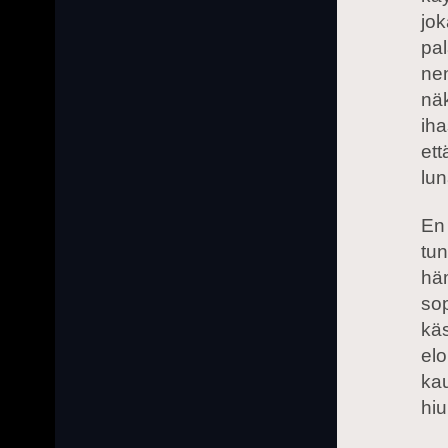
jok
pal
nen
nä
iha
ett
lu
En 
tun
häm
sop
käs
elo
kau
hi