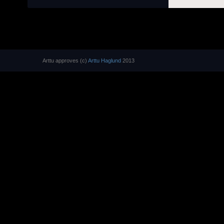
Arttu approves (c)
Arttu Haglund
2013