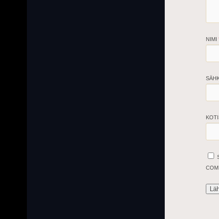
NIMI
SÄH
KOTI
COM