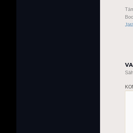
Täm
Boo
Jät
VA
Sähk
KO