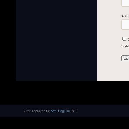
KOTI
COM
Arttu approves (c)
Arttu Haglund
2013