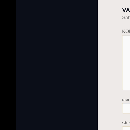
VA
Sähk
KO
NIMI
SÄH