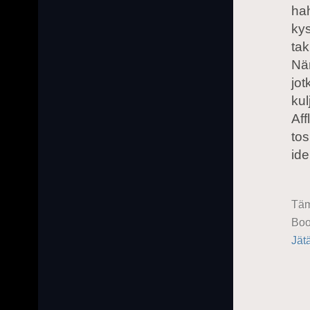
ha
ky
ta
Näm
jot
kul
Aff
tos
ide
Täm
Boo
Jät