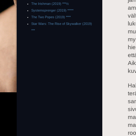
The Irishman (2019) ***½
amm
Systemsprenger (2019) *****
väl
The Two Popes (2019) ****
luk
Star Wars: The Rise of Skywalker (2019)
mut
***
myö
hie
ett
Aik
ku
Hah
ter
san
siv
ma
ma
roo