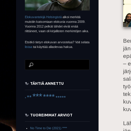
Elokuvantekijä Helsingistä
alkoi merkitä
muistiin katsomiaan elokuvia vuonna 2009.
Vuonna 2012 pelkät tähdet eivät enää
riittäneet, vaan oli kirjallisten merkintöjen aika.
Be
Etsitkö tietyn elokuvan arvostelua? Voit selata
listaa
tai käyttää allaolevaa hakua.
jän
epä
– 
jär
sal
TÄHTIÄ ANNETTU
työ
tek
***
****
**
*****
*
kuv
kuv
TUOREIMMAT ARVIOT
Läh
No Time to Die (2021) ****
jän