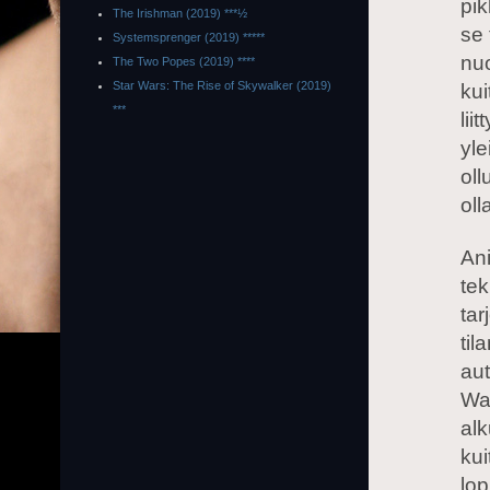
pik
The Irishman (2019) ***½
se 
Systemsprenger (2019) *****
nu
The Two Popes (2019) ****
Star Wars: The Rise of Skywalker (2019)
kui
***
lii
yle
ol
oll
Ani
tek
tar
til
aut
War
al
kui
lop