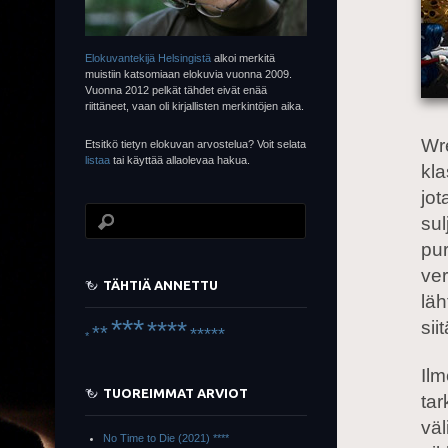
Elokuvantekijä Helsingistä
alkoi merkitä
muistiin katsomiaan elokuvia vuonna 2009.
Vuonna 2012 pelkät tähdet eivät enää
riittäneet, vaan oli kirjallisten merkintöjen aika.
Wr
Etsitkö tietyn elokuvan arvostelua? Voit selata
listaa
tai käyttää allaolevaa hakua.
kla
jot
sul
pu
ver
TÄHTIÄ ANNETTU
läh
***
****
sii
**
*****
*
Ilm
TUOREIMMAT ARVIOT
tar
väl
No Time to Die (2021) ****