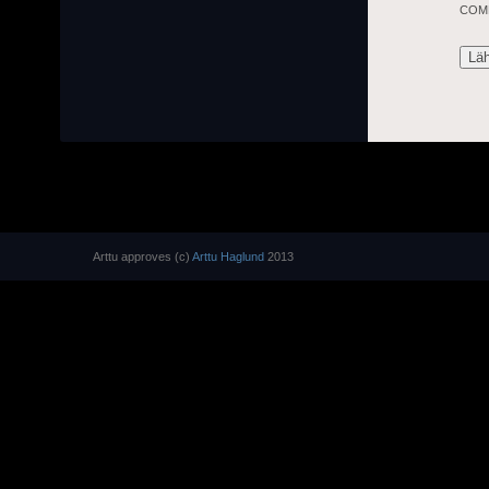
COM
Arttu approves (c)
Arttu Haglund
2013