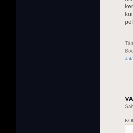
ke
ku
pel
Täm
Boo
Jät
VA
Sähk
KO